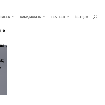
TİMLER
DANIŞMANLIK
TESTLER
İLETİŞİM
def
ile
u
esi,
.
ak;
r.