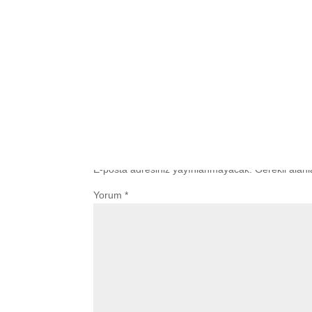
Yorum Gönder
E-posta adresiniz yayınlanmayacak.
Gerekli alan
Yorum
*