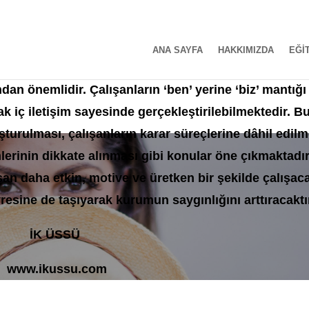
ANA SAYFA
HAKKIMIZDA
EĞİ
şanlara aidiyet hissi vermek ve markanın kurum içi he
dan önemlidir. Çalışanların ‘ben’ yerine ‘biz’ mantığı 
k iç iletişim sayesinde gerçekleştirilebilmektedir. B
şturulması, çalışanların karar süreçlerine dâhil edilm
lerinin dikkate alınması gibi konular öne çıkmaktadır
an daha etkin, motive ve üretken bir şekilde çalışac
esine de taşıyarak kurumun saygınlığını arttıracaktı
İK ÜSSÜ
www.ikussu.com