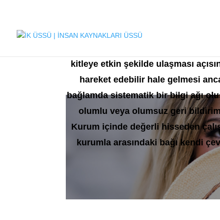
Kurum içi iletişim çalışmaları; çalı
kitleye etkin şekilde ulaşması açısın
hareket edebilir hale gelmesi anca
Kurum İçi İletişim
bağlamda sistematik bir bilgi ağı olu
olumlu veya olumsuz geri bildirim
Kurum içinde değerli hisseden çalış
kurumla arasındaki bağı kendi çevr