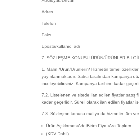
Ad/Soyad/Unvan
Adres
Telefon
Faks
Eposta/kullanıcı adı
7. SÖZLEŞME KONUSU ÜRÜN/ÜRÜNLER BİLGİ
1. Malın /Ürün/Ürünlerin/ Hizmetin temel özellikler
yayınlanmaktadır. Satıcı tarafından kampanya düze
inceleyebilirsiniz. Kampanya tarihine kadar geçerli
7.2. Listelenen ve sitede ilan edilen fiyatlar satış 
kadar geçerlidir. Süreli olarak ilan edilen fiyatlar 
7.3. Sözleşme konusu mal ya da hizmetin tüm vergil
Ürün AçıklamasıAdetBirim FiyatıAra Toplam
(KDV Dahil)