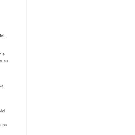
ini,
nle
onusu
eya
ici
nusu