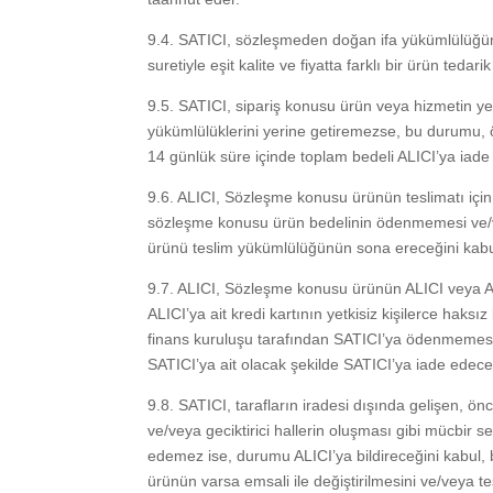
9.4. SATICI, sözleşmeden doğan ifa yükümlülüğün
suretiyle eşit kalite ve fiyatta farklı bir ürün tedarik
9.5. SATICI, sipariş konusu ürün veya hizmetin y
yükümlülüklerini yerine getiremezse, bu durumu, öğr
14 günlük süre içinde toplam bedeli ALICI’ya iad
9.6. ALICI, Sözleşme konusu ürünün teslimatı için
sözleşme konusu ürün bedelinin ödenmemesi ve/ve
ürünü teslim yükümlülüğünün sona ereceğini kabu
9.7. ALICI, Sözleşme konusu ürünün ALICI veya AL
ALICI’ya ait kredi kartının yetkisiz kişilerce hak
finans kuruluşu tarafından SATICI’ya ödenmemesi 
SATICI’ya ait olacak şekilde SATICI’ya iade edece
9.8. SATICI, tarafların iradesi dışında gelişen, ö
ve/veya geciktirici hallerin oluşması gibi mücbir 
edemez ise, durumu ALICI’ya bildireceğini kabul, 
ürünün varsa emsali ile değiştirilmesini ve/veya 