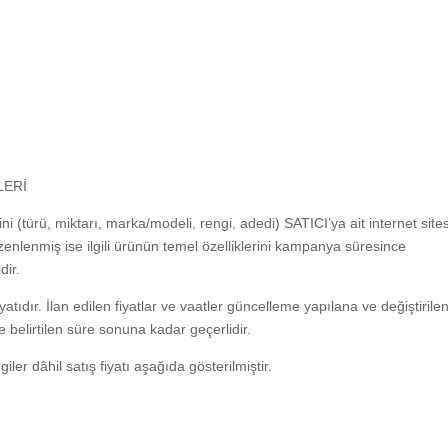
LERİ
ini (türü, miktarı, marka/modeli, rengi, adedi) SATICI’ya ait internet site
nlenmiş ise ilgili ürünün temel özelliklerini kampanya süresince
dir.
fiyatıdır. İlan edilen fiyatlar ve vaatler güncelleme yapılana ve değiştirile
ise belirtilen süre sonuna kadar geçerlidir.
er dâhil satış fiyatı aşağıda gösterilmiştir.