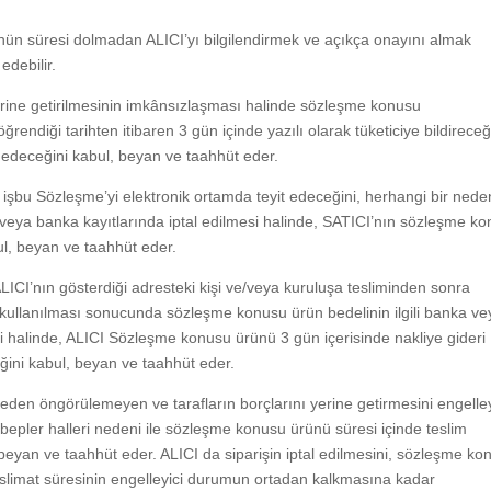
ün süresi dolmadan ALICI’yı bilgilendirmek ve açıkça onayını almak
 edebilir.
erine getirilmesinin imkânsızlaşması halinde sözleşme konusu
endiği tarihten itibaren 3 gün içinde yazılı olarak tüketiciye bildireceğ
e edeceğini kabul, beyan ve taahhüt eder.
 işbu Sözleşme’yi elektronik ortamda teyit edeceğini, herhangi bir nede
ya banka kayıtlarında iptal edilmesi halinde, SATICI’nın sözleşme k
l, beyan ve taahhüt eder.
ICI’nın gösterdiği adresteki kişi ve/veya kuruluşa tesliminden sonra
sız kullanılması sonucunda sözleşme konusu ürün bedelinin ilgili banka v
halinde, ALICI Sözleşme konusu ürünü 3 gün içerisinde nakliye gideri
ğini kabul, beyan ve taahhüt eder.
nceden öngörülemeyen ve tarafların borçlarını yerine getirmesini engelley
sebepler halleri nedeni ile sözleşme konusu ürünü süresi içinde teslim
beyan ve taahhüt eder. ALICI da siparişin iptal edilmesini, sözleşme ko
teslimat süresinin engelleyici durumun ortadan kalkmasına kadar