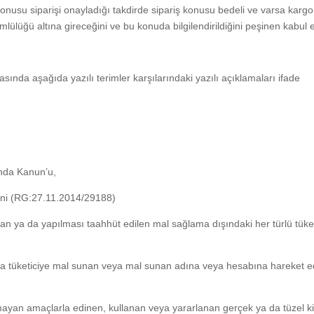
nusu siparişi onayladığı takdirde sipariş konusu bedeli ve varsa kargo
ümlülüğü altına gireceğini ve bu konuda bilgilendirildiğini peşinen kabul 
da aşağıda yazılı terimler karşılarındaki yazılı açıklamaları ifade
nda Kanun’u,
ni (RG:27.11.2014/29188)
an ya da yapılması taahhüt edilen mal sağlama dışındaki her türlü tüket
ında tüketiciye mal sunan veya mal sunan adına veya hesabına hareket 
lmayan amaçlarla edinen, kullanan veya yararlanan gerçek ya da tüzel kiş