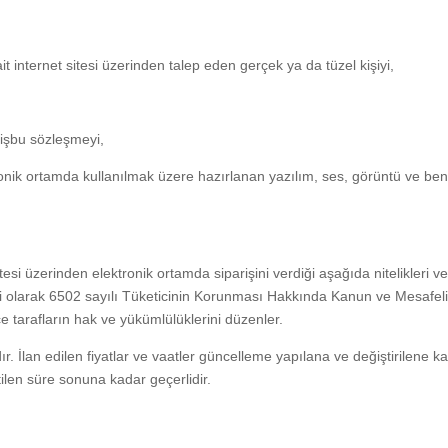
internet sitesi üzerinden talep eden gerçek ya da tüzel kişiyi,
işbu sözleşmeyi,
ronik ortamda kullanılmak üzere hazırlanan yazılım, ses, görüntü ve ben
tesi üzerinden elektronik ortamda siparişini verdiği aşağıda nitelikleri v
 ilgili olarak 6502 sayılı Tüketicinin Korunması Hakkında Kanun ve Mesafel
 tarafların hak ve yükümlülüklerini düzenler.
ıdır. İlan edilen fiyatlar ve vaatler güncelleme yapılana ve değiştirilene k
irtilen süre sonuna kadar geçerlidir.