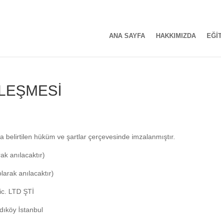
ANA SAYFA
HAKKIMIZDA
EĞİ
ZLEŞMESİ
a belirtilen hüküm ve şartlar çerçevesinde imzalanmıştır.
ak anılacaktır)
larak anılacaktır)
ic. LTD ŞTİ
dıköy İstanbul