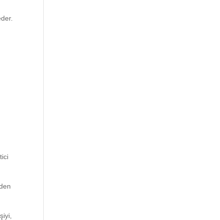
eder.
ici
eden
iyi,