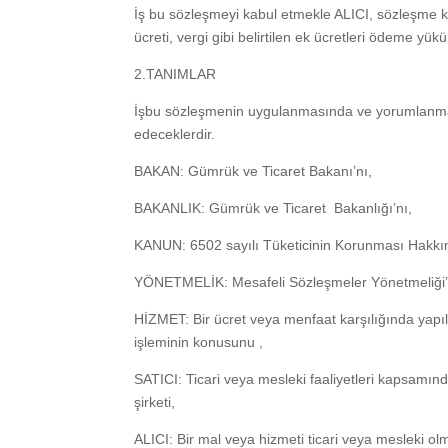
İş bu sözleşmeyi kabul etmekle ALICI, sözleşme ko
ücreti, vergi gibi belirtilen ek ücretleri ödeme yük
2.TANIMLAR
İşbu sözleşmenin uygulanmasında ve yorumlanmasın
edeceklerdir.
BAKAN: Gümrük ve Ticaret Bakanı’nı,
BAKANLIK: Gümrük ve Ticaret Bakanlığı’nı,
KANUN: 6502 sayılı Tüketicinin Korunması Hakkı
YÖNETMELİK: Mesafeli Sözleşmeler Yönetmeliği’
HİZMET: Bir ücret veya menfaat karşılığında yapıl
işleminin konusunu ,
SATICI: Ticari veya mesleki faaliyetleri kapsam
şirketi,
ALICI: Bir mal veya hizmeti ticari veya mesleki o