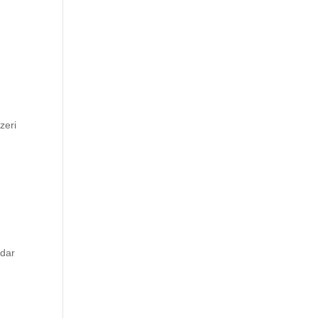
zeri
e
i
adar