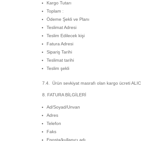
Kargo Tutarı
Toplam :
Ödeme Şekli ve Planı
Teslimat Adresi
Teslim Edilecek kişi
Fatura Adresi
Sipariş Tarihi
Teslimat tarihi
Teslim şekli
7.4. Ürün sevkiyat masrafı olan kargo ücreti ALIC
8. FATURA BİLGİLERİ
Ad/Soyad/Unvan
Adres
Telefon
Faks
Eposta/kullanıcı adı