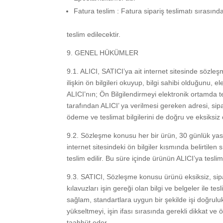
Fatura teslim : Fatura sipariş teslimatı sırasında
teslim edilecektir.
9. GENEL HÜKÜMLER
9.1. ALICI, SATICI’ya ait internet sitesinde sözleş
ilişkin ön bilgileri okuyup, bilgi sahibi olduğunu, 
ALICI’nın; Ön Bilgilendirmeyi elektronik ortamda 
tarafından ALICI’ ya verilmesi gereken adresi, sipari
ödeme ve teslimat bilgilerini de doğru ve eksiksiz
9.2. Sözleşme konusu her bir ürün, 30 günlük yasa
internet sitesindeki ön bilgiler kısmında belirtile
teslim edilir. Bu süre içinde ürünün ALICI’ya tes
9.3. SATICI, Sözleşme konusu ürünü eksiksiz, sipari
kılavuzları işin gereği olan bilgi ve belgeler ile t
sağlam, standartlara uygun bir şekilde işi doğruluk
yükseltmeyi, işin ifası sırasında gerekli dikkat ve
taahhüt eder.