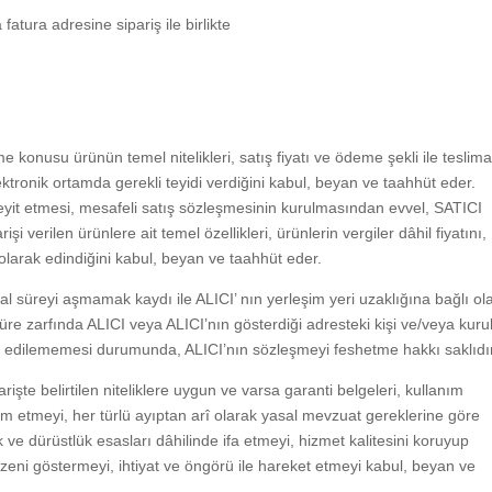
 fatura adresine sipariş ile birlikte
me konusu ürünün temel nitelikleri, satış fiyatı ve ödeme şekli ile teslim
elektronik ortamda gerekli teyidi verdiğini kabul, beyan ve taahhüt eder.
teyit etmesi, mesafeli satış sözleşmesinin kurulmasından evvel, SATICI
şi verilen ürünlere ait temel özellikleri, ürünlerin vergiler dâhil fiyatını,
 olarak edindiğini kabul, beyan ve taahhüt eder.
l süreyi aşmamak kaydı ile ALICI’ nın yerleşim yeri uzaklığına bağlı ol
n süre zarfında ALICI veya ALICI’nın gösterdiği adresteki kişi ve/veya kur
lim edilememesi durumunda, ALICI’nın sözleşmeyi feshetme hakkı saklıdı
şte belirtilen niteliklere uygun ve varsa garanti belgeleri, kullanım
eslim etmeyi, her türlü ayıptan arî olarak yasal mevzuat gereklerine göre
 ve dürüstlük esasları dâhilinde ifa etmeyi, hizmet kalitesini koruyup
 özeni göstermeyi, ihtiyat ve öngörü ile hareket etmeyi kabul, beyan ve