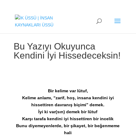
Bu Yazıyı Okuyunca
Kendini İyi Hissedeceksin!
Bir kelime var lütuf,
Kelime anlamı, “zarif, hoş, insana kendini iyi
hissettiren davranış biçimi” demek.
İyi ki var(sın) demek bir lütuf
Karşı tarafa kendini iyi hissettiren bir incelik
Bunu diyemeyenlerde, bir şikayet, bir beğenmeme
hali