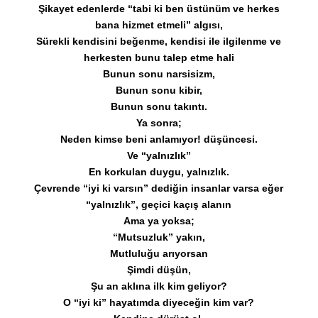
Şikayet edenlerde “tabi ki ben üstünüm ve herkes
bana hizmet etmeli” algısı,
Sürekli kendisini beğenme, kendisi ile ilgilenme ve
herkesten bunu talep etme hali
Bunun sonu narsisizm,
Bunun sonu kibir,
Bunun sonu takıntı.
Ya sonra;
Neden kimse beni anlamıyor! düşüncesi.
Ve “yalnızlık”
En korkulan duygu, yalnızlık.
Çevrende “iyi ki varsın” dediğin insanlar varsa eğer
“yalnızlık”, geçici kaçış alanın
Ama ya yoksa;
“Mutsuzluk” yakın,
Mutluluğu arıyorsan
Şimdi düşün,
Şu an aklına ilk kim geliyor?
O “iyi ki” hayatımda diyeceğin kim var?